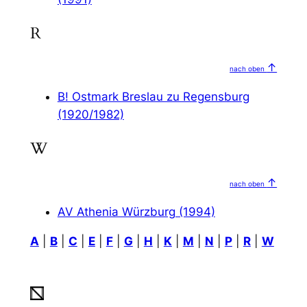
R
↑
nach oben
B! Ostmark Breslau zu Regensburg
(1920/1982)
W
↑
nach oben
AV Athenia Würzburg (1994)
A
|
B
|
C
|
E
|
F
|
G
|
H
|
K
|
M
|
N
|
P
|
R
|
W