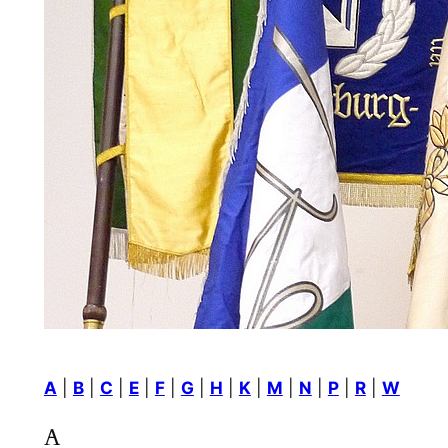
A
|
B
|
C
|
E
|
F
|
G
|
H
|
K
|
M
|
N
|
P
|
R
|
W
A