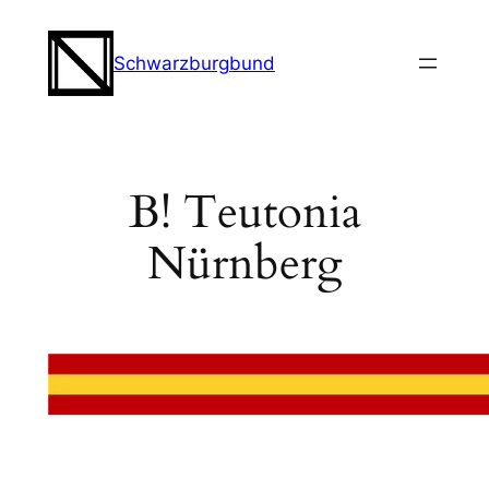
Zum
Inhalt
Schwarzburgbund
springen
B! Teutonia
Nürnberg